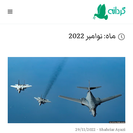
Ski
t
conten
ماه:
نوامبر 2022
29/11/2022
Shahriar Ayazi -