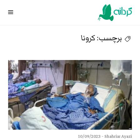
Ski
t
conten
برچسب:
کرونا
10/09/2023
Shahriar Ayazi -