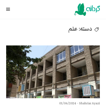
Ski
t
conten
دسته:
علم
01/06/2024
Shahriar Ayazi -