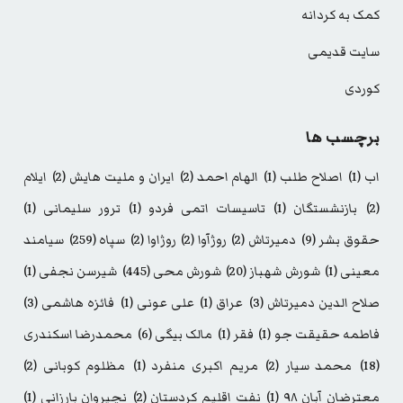
کمک به کردانه
سایت قدیمی
کوردی
برچسب ها
اب
(1)
اصلاح طلب
(1)
الهام احمد
(2)
ایران و ملیت هایش
(2)
ایلام
(2)
بازنشستگان
(1)
تاسیسات اتمی فردو
(1)
ترور سلیمانی
(1)
حقوق بشر
(9)
دمیرتاش
(2)
روژآوا
(2)
روژاوا
(2)
سپاه
(259)
سیامند
معینی
(1)
شورش شهباز
(20)
شورش محی
(445)
شیرسن نجفی
(1)
صلاح الدین دمیرتاش
(3)
عراق
(1)
علی عونی
(1)
فائزه هاشمی
(3)
فاطمه حقیقت جو
(1)
فقر
(1)
مالک بیگی
(6)
محمدرضا اسکندری
(18)
محمد سیار
(2)
مریم اکبری منفرد
(1)
مظلوم کوبانی
(2)
معترضان آبان ۹۸
(1)
نفت اقلیم کردستان
(2)
نچیروان بارزانی
(1)