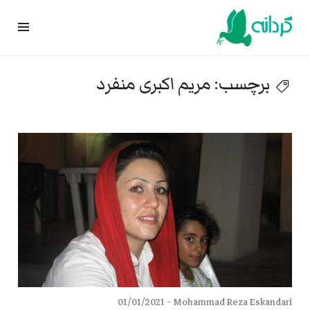
Ski
t
conten
برچسب:
مریم اکبری منفرد
01/01/2021
Mohammad Reza Eskandari -