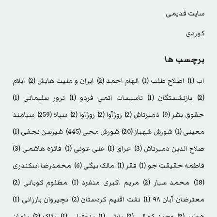
سایت قدیمی
کوردی
برچسب ها
اب
(1)
اصلاح طلب
(1)
الهام احمد
(2)
ایران و ملیت هایش
(2)
ایلام
(2)
بازنشستگان
(1)
تاسیسات اتمی فردو
(1)
ترور سلیمانی
(1)
حقوق بشر
(9)
دمیرتاش
(2)
روژآوا
(2)
روژاوا
(2)
سپاه
(259)
سیامند
معینی
(1)
شورش شهباز
(20)
شورش محی
(445)
شیرسن نجفی
(1)
صلاح الدین دمیرتاش
(3)
عراق
(1)
علی عونی
(1)
فائزه هاشمی
(3)
فاطمه حقیقت جو
(1)
فقر
(1)
مالک بیگی
(6)
محمدرضا اسکندری
(18)
محمد سیار
(2)
مریم اکبری منفرد
(1)
مظلوم کوبانی
(2)
معترضان آبان ۹۸
(1)
نفت اقلیم کردستان
(2)
نچیروان بارزانی
(1)
هولیر
(2)
وحید کمالی
(2)
پارتی
(1)
پدوفیلی
(1)
پژاک
(2)
پژمان