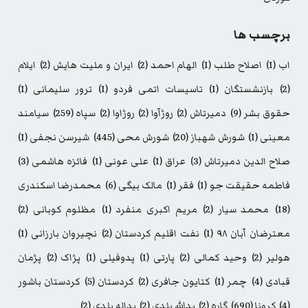
برچسب ها
اب
(1)
اصلاح طلب
(1)
الهام احمد
(2)
ایران و ملیت هایش
(2)
ایلام
(2)
بازنشستگان
(1)
تاسیسات اتمی فردو
(1)
ترور سلیمانی
(1)
حقوق بشر
(9)
دمیرتاش
(2)
روژآوا
(2)
روژاوا
(2)
سپاه
(259)
سیامند
معینی
(1)
شورش شهباز
(20)
شورش محی
(445)
شیرسن نجفی
(1)
صلاح الدین دمیرتاش
(3)
عراق
(1)
علی عونی
(1)
فائزه هاشمی
(3)
فاطمه حقیقت جو
(1)
فقر
(1)
مالک بیگی
(6)
محمدرضا اسکندری
(18)
محمد سیار
(2)
مریم اکبری منفرد
(1)
مظلوم کوبانی
(2)
معترضان آبان ۹۸
(1)
نفت اقلیم کردستان
(2)
نچیروان بارزانی
(1)
هولیر
(2)
وحید کمالی
(2)
پارتی
(1)
پدوفیلی
(1)
پژاک
(2)
پژمان
قبادی
(4)
چمر
(1)
کتایون جافری
(2)
کردستان
(5)
کردستان باشور
(4)
کرونا
(690)
گاره
(2)
یدالله بلدی
(2)
یداله بلدی
(2)