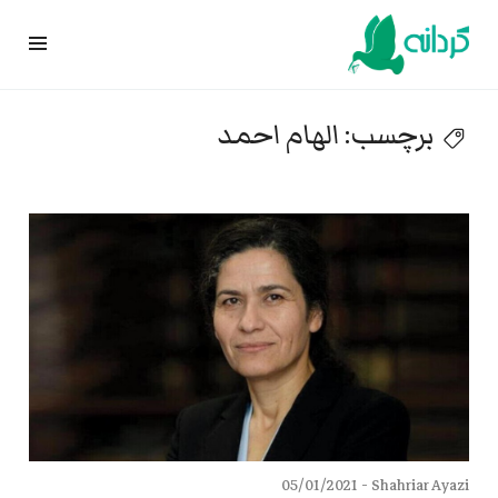
Ski
t
conten
برچسب:
الهام احمد
05/01/2021
Shahriar Ayazi -