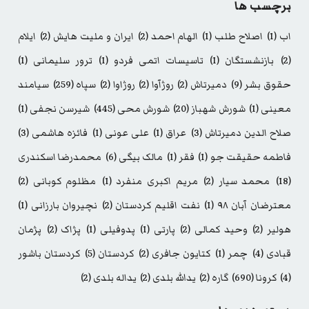
برچسب ها
اب
(1)
اصلاح طلب
(1)
الهام احمد
(2)
ایران و ملیت هایش
(2)
ایلام
(2)
بازنشستگان
(1)
تاسیسات اتمی فردو
(1)
ترور سلیمانی
(1)
حقوق بشر
(9)
دمیرتاش
(2)
روژآوا
(2)
روژاوا
(2)
سپاه
(259)
سیامند
معینی
(1)
شورش شهباز
(20)
شورش محی
(445)
شیرسن نجفی
(1)
صلاح الدین دمیرتاش
(3)
عراق
(1)
علی عونی
(1)
فائزه هاشمی
(3)
فاطمه حقیقت جو
(1)
فقر
(1)
مالک بیگی
(6)
محمدرضا اسکندری
(18)
محمد سیار
(2)
مریم اکبری منفرد
(1)
مظلوم کوبانی
(2)
معترضان آبان ۹۸
(1)
نفت اقلیم کردستان
(2)
نچیروان بارزانی
(1)
هولیر
(2)
وحید کمالی
(2)
پارتی
(1)
پدوفیلی
(1)
پژاک
(2)
پژمان
قبادی
(4)
چمر
(1)
کتایون جافری
(2)
کردستان
(5)
کردستان باشور
(4)
کرونا
(690)
گاره
(2)
یدالله بلدی
(2)
یداله بلدی
(2)