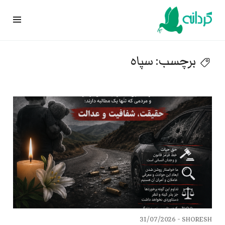
Ski
t
conten
برچسب:
سپاه
31/07/2026
SHORESH -