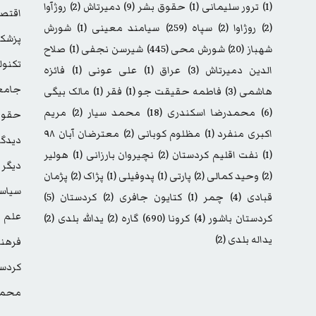
(1)
ترور سلیمانی
(1)
حقوق بشر
(9)
دمیرتاش
(2)
روژآوا
اقتصا
(2)
روژاوا
(2)
سپاه
(259)
سیامند معینی
(1)
شورش
پزشک
شهباز
(20)
شورش محی
(445)
شیرسن نجفی
(1)
صلاح
تکنول
الدین دمیرتاش
(3)
عراق
(1)
علی عونی
(1)
فائزه
جامع
هاشمی
(3)
فاطمه حقیقت جو
(1)
فقر
(1)
مالک بیگی
(6)
محمدرضا اسکندری
(18)
محمد سیار
(2)
مریم
حقوق
اکبری منفرد
(1)
مظلوم کوبانی
(2)
معترضان آبان ۹۸
دیدگا
(1)
نفت اقلیم کردستان
(2)
نچیروان بارزانی
(1)
هولیر
دیگر
(2)
وحید کمالی
(2)
پارتی
(1)
پدوفیلی
(1)
پژاک
(2)
پژمان
سیاس
قبادی
(4)
چمر
(1)
کتایون جافری
(2)
کردستان
(5)
علم
کردستان باشور
(4)
کرونا
(690)
گاره
(2)
یدالله بلدی
(2)
یداله بلدی
(2)
فرهن
کردست
محمد