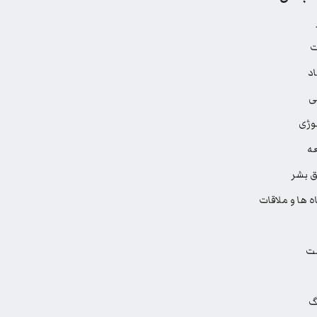
ت
د
ی
وژی
ه
 بشر
ه ها و ملاقات
ت
گ