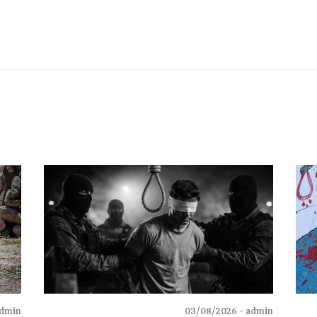
dmin -
03/08/2026
admin -