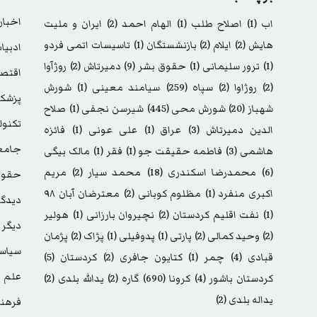
اخبار
اب
(1)
اصلاح طلب
(1)
الهام احمد
(2)
ایران و ملیت
هایش
(2)
ایلام
(2)
بازنشستگان
(1)
تاسیسات اتمی فردو
ادبیا
(1)
ترور سلیمانی
(1)
حقوق بشر
(9)
دمیرتاش
(2)
روژآوا
اقتصا
(2)
روژاوا
(2)
سپاه
(259)
سیامند معینی
(1)
شورش
پزشک
شهباز
(20)
شورش محی
(445)
شیرسن نجفی
(1)
صلاح
تکنول
الدین دمیرتاش
(3)
عراق
(1)
علی عونی
(1)
فائزه
جامع
هاشمی
(3)
فاطمه حقیقت جو
(1)
فقر
(1)
مالک بیگی
(6)
محمدرضا اسکندری
(18)
محمد سیار
(2)
مریم
حقوق
اکبری منفرد
(1)
مظلوم کوبانی
(2)
معترضان آبان ۹۸
دیدگا
(1)
نفت اقلیم کردستان
(2)
نچیروان بارزانی
(1)
هولیر
دیگر
(2)
وحید کمالی
(2)
پارتی
(1)
پدوفیلی
(1)
پژاک
(2)
پژمان
سیاس
قبادی
(4)
چمر
(1)
کتایون جافری
(2)
کردستان
(5)
علم
کردستان باشور
(4)
کرونا
(690)
گاره
(2)
یدالله بلدی
(2)
یداله بلدی
(2)
فرهن