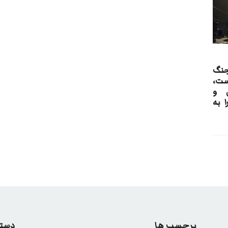
 جنگ
ست،
 و
 به
برچسب ها
دسته