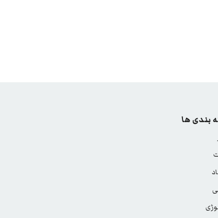
 بندی ها
ت
د
ی
وژی