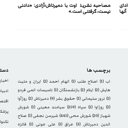
دای
مصاحبه نشریۀ اوت با دمیرتاش؛آزادی: «دادنی
آنها
نیست، گرفتنی است.»
برچسب ها
دسته
اخبار
اب
(1)
اصلاح طلب
(1)
الهام احمد
(2)
ایران و ملیت
هایش
(2)
ایلام
(2)
بازنشستگان
(1)
تاسیسات اتمی فردو
ادبیا
(1)
ترور سلیمانی
(1)
حقوق بشر
(9)
دمیرتاش
(2)
روژآوا
اقتصا
(2)
روژاوا
(2)
سپاه
(259)
سیامند معینی
(1)
شورش
پزشک
شهباز
(20)
شورش محی
(445)
شیرسن نجفی
(1)
صلاح
تکنول
الدین دمیرتاش
(3)
عراق
(1)
علی عونی
(1)
فائزه