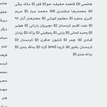
جامع
هاشمی
(3)
فاطمه حقیقت جو
(1)
فقر
(1)
مالک بیگی
(6)
محمدرضا اسکندری
(18)
محمد سیار
(2)
مریم
حقوق
اکبری منفرد
(1)
مظلوم کوبانی
(2)
معترضان آبان ۹۸
دیدگا
(1)
نفت اقلیم کردستان
(2)
نچیروان بارزانی
(1)
هولیر
دیگر
(2)
وحید کمالی
(2)
پارتی
(1)
پدوفیلی
(1)
پژاک
(2)
پژمان
سیاس
قبادی
(4)
چمر
(1)
کتایون جافری
(2)
کردستان
(5)
علم
کردستان باشور
(4)
کرونا
(690)
گاره
(2)
یدالله بلدی
(2)
یداله بلدی
(2)
فرهن
کردست
محمد
محیط
مهند
هنر
ورزش