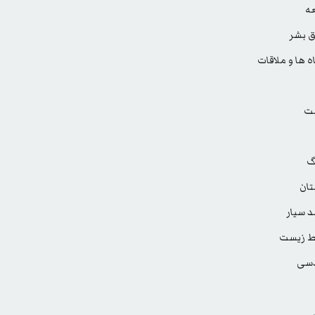
ه
 بشر
ه ها و ملاقات
ت
گ
ان
 سیار
 زیست
سی