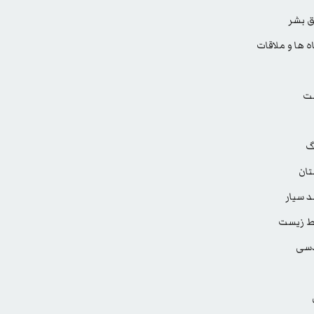
 بشر
ه ها و ملاقات
ت
گ
ان
 سیار
 زیست
سی