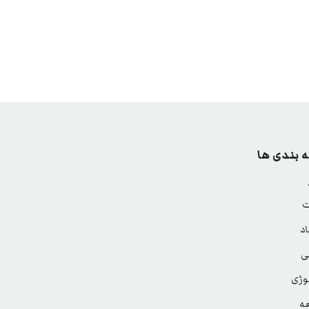
 بندی ها
ت
د
ی
وژی
ه