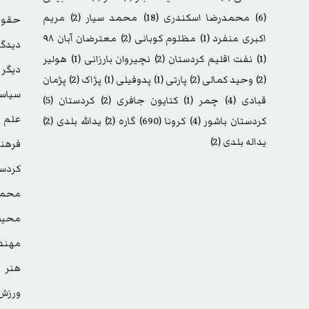
(6)
محمدرضا اسکندری
(18)
محمد سیار
(2)
مریم
حقوق
اکبری منفرد
(1)
مظلوم کوبانی
(2)
معترضان آبان ۹۸
دیدگا
(1)
نفت اقلیم کردستان
(2)
نچیروان بارزانی
(1)
هولیر
دیگر
(2)
وحید کمالی
(2)
پارتی
(1)
پدوفیلی
(1)
پژاک
(2)
پژمان
سیاس
قبادی
(4)
چمر
(1)
کتایون جافری
(2)
کردستان
(5)
علم
کردستان باشور
(4)
کرونا
(690)
گاره
(2)
یدالله بلدی
(2)
یداله بلدی
(2)
فرهن
کردست
محمد
محیط
مهند
هنر
ورزش