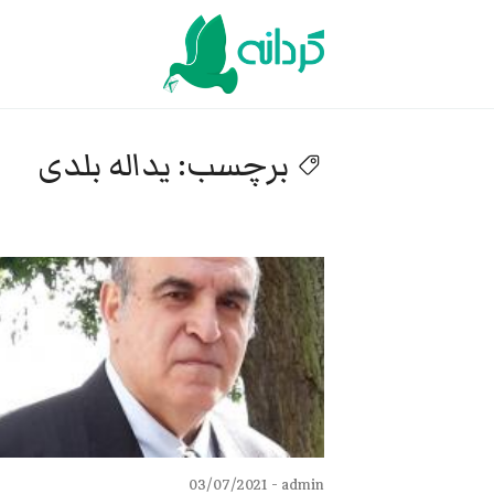
Ski
t
conten
برچسب:
یداله بلدی
03/07/2021
admin -