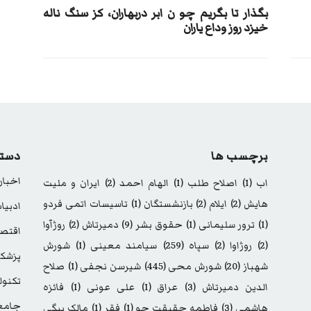
بگذار تا بگریم چو ن ابر دربهاران، کز سنگ ناله
خیزد روز وداع یاران
برچسب ها
دسته
اخبار
اب
(1)
اصلاح طلب
(1)
الهام احمد
(2)
ایران و ملیت
هایش
(2)
ایلام
(2)
بازنشستگان
(1)
تاسیسات اتمی فردو
ادبیا
(1)
ترور سلیمانی
(1)
حقوق بشر
(9)
دمیرتاش
(2)
روژآوا
اقتصا
(2)
روژاوا
(2)
سپاه
(259)
سیامند معینی
(1)
شورش
پزشک
شهباز
(20)
شورش محی
(445)
شیرسن نجفی
(1)
صلاح
تکنول
الدین دمیرتاش
(3)
عراق
(1)
علی عونی
(1)
فائزه
جامع
هاشمی
(3)
فاطمه حقیقت جو
(1)
فقر
(1)
مالک بیگی