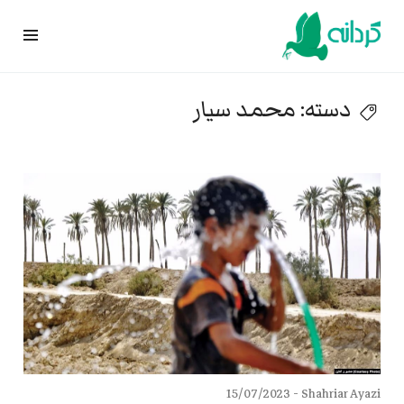
Ski
t
conten
دسته:
محمد سیار
15/07/2023
Shahriar Ayazi -