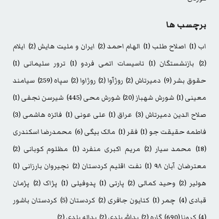
برچسب ها
اب
(1)
اصلاح طلب
(1)
الهام احمد
(2)
ایران و ملیت هایش
(2)
ایلام
(2)
بازنشستگان
(1)
تاسیسات اتمی فردو
(1)
ترور سلیمانی
(1)
حقوق بشر
(9)
دمیرتاش
(2)
روژآوا
(2)
روژاوا
(2)
سپاه
(259)
سیامند
معینی
(1)
شورش شهباز
(20)
شورش محی
(445)
شیرسن نجفی
(1)
صلاح الدین دمیرتاش
(3)
عراق
(1)
علی عونی
(1)
فائزه هاشمی
(3)
فاطمه حقیقت جو
(1)
فقر
(1)
مالک بیگی
(6)
محمدرضا اسکندری
(18)
محمد سیار
(2)
مریم اکبری منفرد
(1)
مظلوم کوبانی
(2)
معترضان آبان ۹۸
(1)
نفت اقلیم کردستان
(2)
نچیروان بارزانی
(1)
هولیر
(2)
وحید کمالی
(2)
پارتی
(1)
پدوفیلی
(1)
پژاک
(2)
پژمان
قبادی
(4)
چمر
(1)
کتایون جافری
(2)
کردستان
(5)
کردستان باشور
(4)
کرونا
(690)
گاره
(2)
یدالله بلدی
(2)
یداله بلدی
(2)