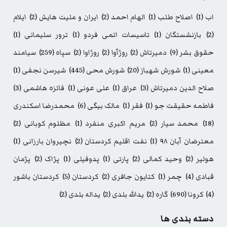
اب
(1)
اصلاح طلب
(1)
الهام احمد
(2)
ایران و ملیت هایش
(2)
ایلام
(2)
بازنشستگان
(1)
تاسیسات اتمی فردو
(1)
ترور سلیمانی
(1)
حقوق بشر
(9)
دمیرتاش
(2)
روژآوا
(2)
روژاوا
(2)
سپاه
(259)
سیامند
معینی
(1)
شورش شهباز
(20)
شورش محی
(445)
شیرسن نجفی
(1)
صلاح الدین دمیرتاش
(3)
عراق
(1)
علی عونی
(1)
فائزه هاشمی
(3)
فاطمه حقیقت جو
(1)
فقر
(1)
مالک بیگی
(6)
محمدرضا اسکندری
(18)
محمد سیار
(2)
مریم اکبری منفرد
(1)
مظلوم کوبانی
(2)
معترضان آبان ۹۸
(1)
نفت اقلیم کردستان
(2)
نچیروان بارزانی
(1)
هولیر
(2)
وحید کمالی
(2)
پارتی
(1)
پدوفیلی
(1)
پژاک
(2)
پژمان
قبادی
(4)
چمر
(1)
کتایون جافری
(2)
کردستان
(5)
کردستان باشور
(4)
کرونا
(690)
گاره
(2)
یدالله بلدی
(2)
یداله بلدی
(2)
دسته بندی ها