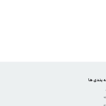
 بندی ها
ت
د