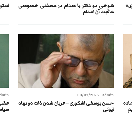
ی»
شوخی دو دکتر با صدام در محفلی خصوصی
استرا
عاقبت آن اعدام
dmin -
30/07/2025
admin -
بانی» فرمانده کل SDF:آماده
حسن یوسفی اشکوری – عریان شدن ذات دو نهاد
عقب‌
م
ایرانی
سیاس