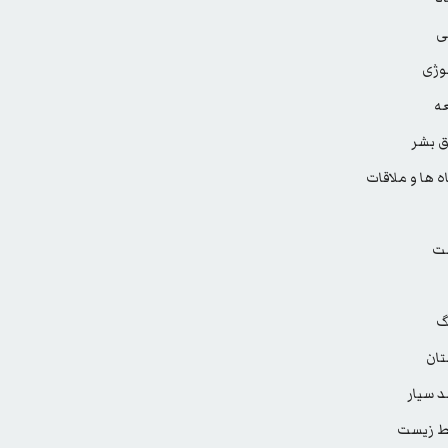
ی
وژی
ه
 بشر
ه ها و ملاقات
ت
گ
ان
 سیار
 زیست