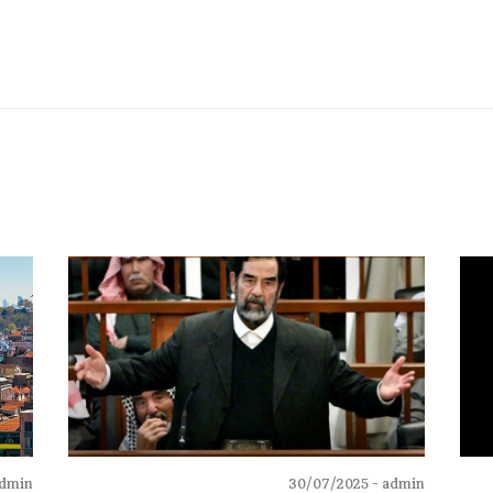
dmin -
30/07/2025
admin -