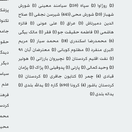
(2)
روژاوا
(2)
سپاه
(259)
سیامند معینی
(1)
شورش
پزشک
شهباز
(20)
شورش محی
(445)
شیرسن نجفی
(1)
صلاح
تکنول
الدین دمیرتاش
(3)
عراق
(1)
علی عونی
(1)
فائزه
جامع
هاشمی
(3)
فاطمه حقیقت جو
(1)
فقر
(1)
مالک بیگی
(6)
محمدرضا اسکندری
(18)
محمد سیار
(2)
مریم
حقوق
اکبری منفرد
(1)
مظلوم کوبانی
(2)
معترضان آبان ۹۸
دیدگا
(1)
نفت اقلیم کردستان
(2)
نچیروان بارزانی
(1)
هولیر
دیگر
(2)
وحید کمالی
(2)
پارتی
(1)
پدوفیلی
(1)
پژاک
(2)
پژمان
سیاس
قبادی
(4)
چمر
(1)
کتایون جافری
(2)
کردستان
(5)
علم
کردستان باشور
(4)
کرونا
(690)
گاره
(2)
یدالله بلدی
(2)
یداله بلدی
(2)
فرهن
کردست
محمد
محیط