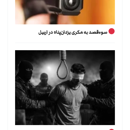
سوءقصد به مکری یزدان‌پناه در اربیل