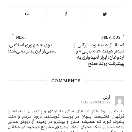
راهبری
NEXT
PREVIOUS
نوشته
ext
Previous
استقبال مسعود بارزانی از
برای جمهوری اسلامی،
دیدار هیئت «دم پارتی» و
یعنی‌از این بدتر نمی‌شد!
st:
post:
اردوغان؛ ابراز امیدواری به
پیشرفت روند صلح
COMMENTS
آرش
13/04/2025 در 11:16
لعنت بر روشنفکر نماهای خائن به آزادی و پشتیبان استبداد و
گرگهای فاشیست پنهان در پوست گوسفند. درود مردم و ملت
باشرف کورد که همیشه مبارز و پیشرو در زمینه آزادیهای مدنی
بوده اند و بی‌شک ناجیان اندک آزادیهای مشروع موجود در خفقان