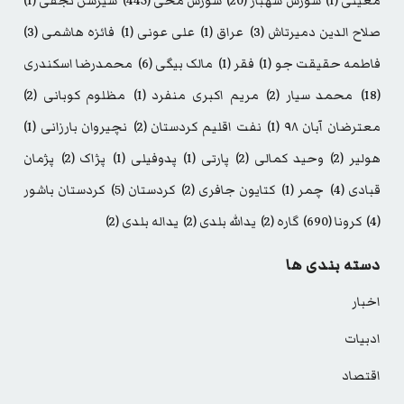
معینی
(1)
شورش شهباز
(20)
شورش محی
(445)
شیرسن نجفی
(1)
صلاح الدین دمیرتاش
(3)
عراق
(1)
علی عونی
(1)
فائزه هاشمی
(3)
فاطمه حقیقت جو
(1)
فقر
(1)
مالک بیگی
(6)
محمدرضا اسکندری
(18)
محمد سیار
(2)
مریم اکبری منفرد
(1)
مظلوم کوبانی
(2)
معترضان آبان ۹۸
(1)
نفت اقلیم کردستان
(2)
نچیروان بارزانی
(1)
هولیر
(2)
وحید کمالی
(2)
پارتی
(1)
پدوفیلی
(1)
پژاک
(2)
پژمان
قبادی
(4)
چمر
(1)
کتایون جافری
(2)
کردستان
(5)
کردستان باشور
(4)
کرونا
(690)
گاره
(2)
یدالله بلدی
(2)
یداله بلدی
(2)
دسته بندی ها
اخبار
ادبیات
اقتصاد