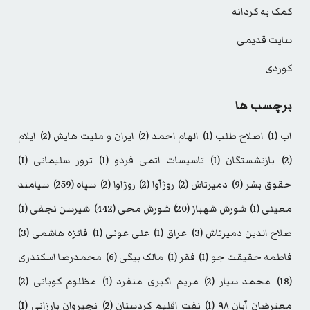
کمک به کردانه
سایت قدیمی
کوردی
برچسب ها
اب
(1)
اصلاح طلب
(1)
الهام احمد
(2)
ایران و ملیت هایش
(2)
ایلام
(2)
بازنشستگان
(1)
تاسیسات اتمی فردو
(1)
ترور سلیمانی
(1)
حقوق بشر
(9)
دمیرتاش
(2)
روژآوا
(2)
روژاوا
(2)
سپاه
(259)
سیامند
معینی
(1)
شورش شهباز
(20)
شورش محی
(442)
شیرسن نجفی
(1)
صلاح الدین دمیرتاش
(3)
عراق
(1)
علی عونی
(1)
فائزه هاشمی
(3)
فاطمه حقیقت جو
(1)
فقر
(1)
مالک بیگی
(6)
محمدرضا اسکندری
(18)
محمد سیار
(2)
مریم اکبری منفرد
(1)
مظلوم کوبانی
(2)
معترضان آبان ۹۸
(1)
نفت اقلیم کردستان
(2)
نچیروان بارزانی
(1)