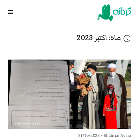
Ski
t
conten
ماه:
اکتبر 2023
31/10/2023
Shahriar Ayazi -