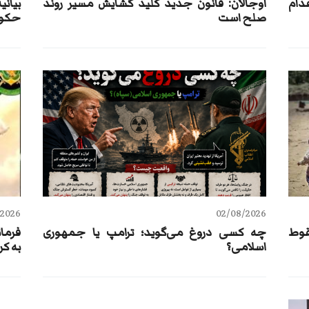
عدام
اوجالان: قانون جدید کلید گشایش مسیر روند
بيان
صلح است
حکومت
/2026
02/08/2026
قوط
چه کسی دروغ می‌گوید؛ ترامپ یا جمهوری
فرما
اسلامی؟
به ک