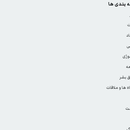
 بندی ها
ت
د
ی
وژی
ه
 بشر
ه ها و ملاقات
ت
گ