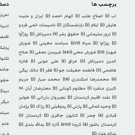
برچسب ها
دسته
اخبار
اب
(1)
اصلاح طلب
(1)
الهام احمد
(2)
ایران و ملیت
هایش
(2)
ایلام
(2)
بازنشستگان
(1)
تاسیسات اتمی فردو
ادبیا
(1)
ترور سلیمانی
(1)
حقوق بشر
(9)
دمیرتاش
(2)
روژآوا
اقتصا
(2)
روژاوا
(2)
سپاه
(259)
سیامند معینی
(1)
شورش
پزشک
شهباز
(20)
شورش محی
(445)
شیرسن نجفی
(1)
صلاح
تکنول
الدین دمیرتاش
(3)
عراق
(1)
علی عونی
(1)
فائزه
جامع
هاشمی
(3)
فاطمه حقیقت جو
(1)
فقر
(1)
مالک بیگی
(6)
محمدرضا اسکندری
(18)
محمد سیار
(2)
مریم
حقوق
اکبری منفرد
(1)
مظلوم کوبانی
(2)
معترضان آبان ۹۸
دیدگا
(1)
نفت اقلیم کردستان
(2)
نچیروان بارزانی
(1)
هولیر
دیگر
(2)
وحید کمالی
(2)
پارتی
(1)
پدوفیلی
(1)
پژاک
(2)
پژمان
سیاس
قبادی
(4)
چمر
(1)
کتایون جافری
(2)
کردستان
(5)
علم
کردستان باشور
(4)
کرونا
(690)
گاره
(2)
یدالله بلدی
(2)
یداله بلدی
(2)
فرهن