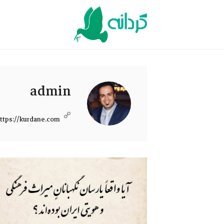
Ski
t
conten
admin
ttps://kurdane.com