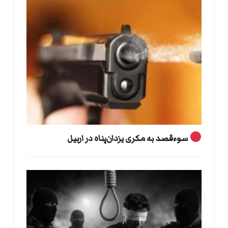
سوءقصد به مکری یزدان‌پناه در اربیل