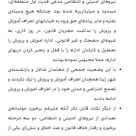
نیروهای امنیتی و انتظامی مدعی قدرت اول منطقەای،
مسدود و میلیتاریزە شدە بود. چنانکە هیچ وسیله‌ی
نقلیه‌ و عابر پیادەای حق ورود به خیابانهای اطراف آموزش
و پرورش‌ را نداشت. مجریان قانون، در روز کاری، بە
شیوەای مضحک و غیر قانونی، اداره اموزش و پرورش را
تعطیل و کارکنان ادارە را با قفل و زنجیر کردن دربهای
ادارە، عملا محبوس نمودە بودند.
با این وضعیت جمعی از معلمان شاغل و بازنشسته‌ی
شهر ژینا همچنان اطراف آموزش و پرورش را ترک نکردند و
تجمع اعتراضی و مدنی خود را در اطراف اموزش و پرورش
ادامە دادند.
از دیگر نکات قابل ذکر آنکە علیرغم برخورد مودبانەی
تعدادی از نیروهای امنیتی و انتظامی، دو سە مرحلە
برخورد و رفتار خلاف قانون و ضد اخلاق و تنش‌زای یکی از