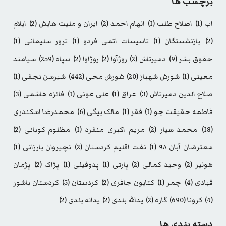
برچسب ها
اب
(1)
اصلاح طلب
(1)
الهام احمد
(2)
ایران و ملیت هایش
(2)
ایلام
(2)
بازنشستگان
(1)
تاسیسات اتمی فردو
(1)
ترور سلیمانی
(1)
حقوق بشر
(9)
دمیرتاش
(2)
روژآوا
(2)
روژاوا
(2)
سپاه
(259)
سیامند
معینی
(1)
شورش شهباز
(20)
شورش محی
(442)
شیرسن نجفی
(1)
صلاح الدین دمیرتاش
(3)
عراق
(1)
علی عونی
(1)
فائزه هاشمی
(3)
فاطمه حقیقت جو
(1)
فقر
(1)
مالک بیگی
(6)
محمدرضا اسکندری
(18)
محمد سیار
(2)
مریم اکبری منفرد
(1)
مظلوم کوبانی
(2)
معترضان آبان ۹۸
(1)
نفت اقلیم کردستان
(2)
نچیروان بارزانی
(1)
هولیر
(2)
وحید کمالی
(2)
پارتی
(1)
پدوفیلی
(1)
پژاک
(2)
پژمان
قبادی
(4)
چمر
(1)
کتایون جافری
(2)
کردستان
(5)
کردستان باشور
(4)
کرونا
(690)
گاره
(2)
یدالله بلدی
(2)
یداله بلدی
(2)
دسته بندی ها