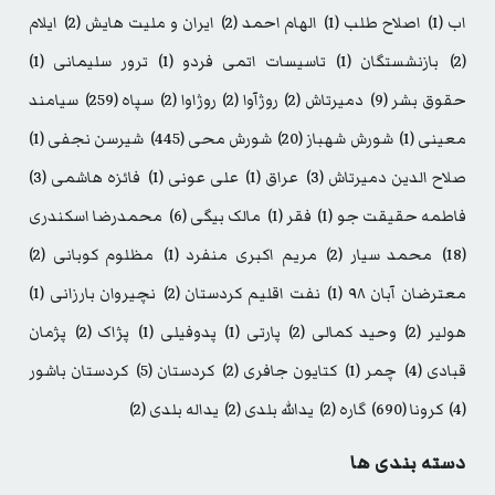
اب
(1)
اصلاح طلب
(1)
الهام احمد
(2)
ایران و ملیت هایش
(2)
ایلام
(2)
بازنشستگان
(1)
تاسیسات اتمی فردو
(1)
ترور سلیمانی
(1)
حقوق بشر
(9)
دمیرتاش
(2)
روژآوا
(2)
روژاوا
(2)
سپاه
(259)
سیامند
معینی
(1)
شورش شهباز
(20)
شورش محی
(445)
شیرسن نجفی
(1)
صلاح الدین دمیرتاش
(3)
عراق
(1)
علی عونی
(1)
فائزه هاشمی
(3)
فاطمه حقیقت جو
(1)
فقر
(1)
مالک بیگی
(6)
محمدرضا اسکندری
(18)
محمد سیار
(2)
مریم اکبری منفرد
(1)
مظلوم کوبانی
(2)
معترضان آبان ۹۸
(1)
نفت اقلیم کردستان
(2)
نچیروان بارزانی
(1)
هولیر
(2)
وحید کمالی
(2)
پارتی
(1)
پدوفیلی
(1)
پژاک
(2)
پژمان
قبادی
(4)
چمر
(1)
کتایون جافری
(2)
کردستان
(5)
کردستان باشور
(4)
کرونا
(690)
گاره
(2)
یدالله بلدی
(2)
یداله بلدی
(2)
دسته بندی ها