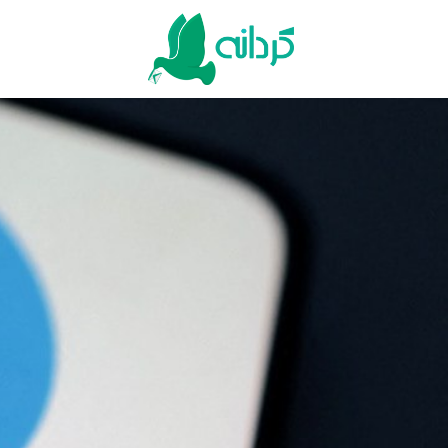
Ski
t
conten