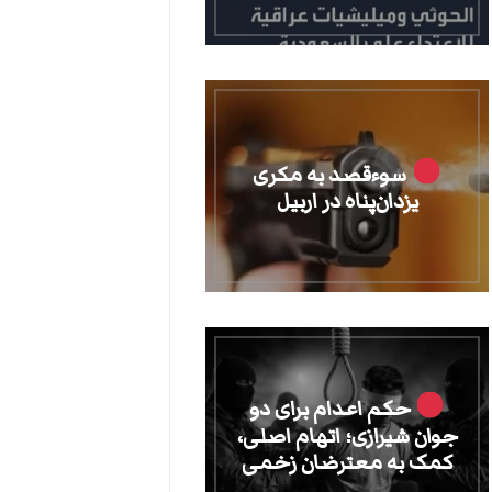
سوءقصد به مکری
یزدان‌پناه در اربیل
حکم اعدام برای دو
جوان شیرازی؛ اتهام اصلی،
کمک به معترضان زخمی