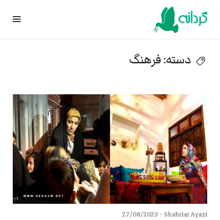
Ski
t
conten
دسته:
فرهنگ
27/08/2023
Shahriar Ayazi -