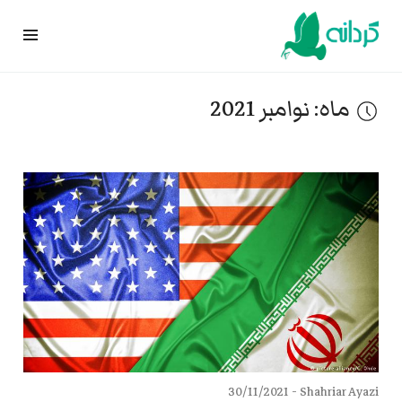
Ski
t
conten
ماه:
نوامبر 2021
30/11/2021
Shahriar Ayazi -