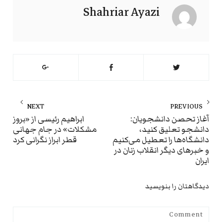
Shahriar Ayazi
راهبری
NEXT
PREVIOUS
نوشته
ext
Previous
آغاز تحصن دانشجویان:
ابراهیم رئیسی از «بروز
دانشجو تعلیق کنید،
مشکلات» در جام جهانی
st:
post:
دانشگاه‌ها را تعطیل می‌کنیم
قطر ابراز نگرانی کرد
و خبرهای دیگر انقلاب زنان در
ایران
دیدگاهتان را بنویسید