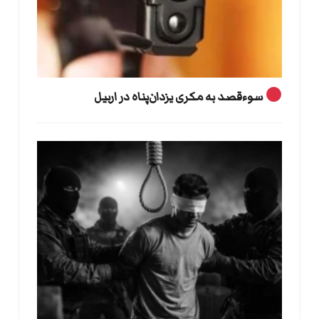
سوءقصد به مکری یزدان‌پناه در اربیل