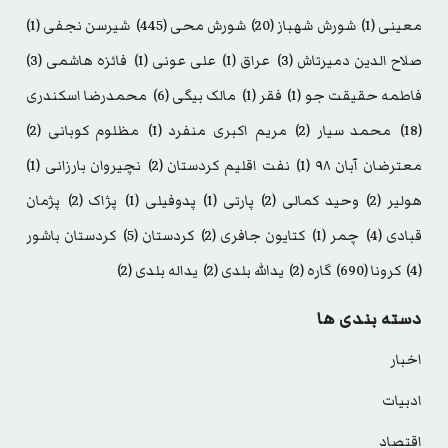
معینی
(1)
شورش شهباز
(20)
شورش محی
(445)
شیرسن نجفی
(1)
صلاح الدین دمیرتاش
(3)
عراق
(1)
علی عونی
(1)
فائزه هاشمی
(3)
فاطمه حقیقت جو
(1)
فقر
(1)
مالک بیگی
(6)
محمدرضا اسکندری
(18)
محمد سیار
(2)
مریم اکبری منفرد
(1)
مظلوم کوبانی
(2)
معترضان آبان ۹۸
(1)
نفت اقلیم کردستان
(2)
نچیروان بارزانی
(1)
هولیر
(2)
وحید کمالی
(2)
پارتی
(1)
پدوفیلی
(1)
پژاک
(2)
پژمان
قبادی
(4)
چمر
(1)
کتایون جافری
(2)
کردستان
(5)
کردستان باشور
(4)
کرونا
(690)
گاره
(2)
یدالله بلدی
(2)
یداله بلدی
(2)
دسته بندی ها
اخبار
ادبیات
اقتصاد