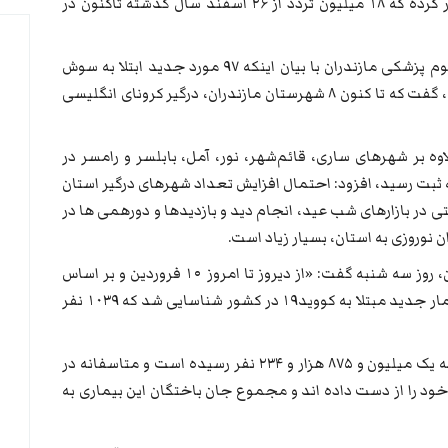
رئیس پلیس راهنمایی و رانندگی مازندران اظهار کرده که ۱۸ میلیون تردد از ۲۶ اسفند سال گذشته تاکنون در
همچنین سید عباس موسوی رئیس دانشگاه علوم پزشکی مازندران با بیان اینکه ۹۷ مورد جدید ابتلا به سوش
جهش یافته کرونای انگلیسی شناسایی شده اند، گفت که تا کنون ۸ شهرستان مازندران، درگیر کرونای انگلیسی
اوه بر شهرهای ساری، قائم‌شهر، نور، آمل، بابلسر و رامسر در
 ثبت رسید، افزود: احتمال افزایش تعداد شهرهای درگیر استان
 در بازارهای شب عید، انجام دید و بازدیدها و دورهمی ها در
 نوروزی به استان، بسیار زیاد است.
سیماسادات لاری سخنگوی وزارت بهداشت ایران، روز سه شنبه گفت: «از دیروز تا امروز ۱۰ فروردین و بر اساس
معیارهای قطعی تشخیصی، ۱۰ هزار و ۲۵۰ بیمار جدید مبتلا به کووید۱۹ در کشور شناسایی شد که ١٠۳۹ نفر
وی افزود: «مجموع بیماران کووید۱۹ در کشور به یک میلیون و ۸۷۵ هزار و ۲۳۴ نفر رسیده است و متاسفانه در
اعت گذشته، ۹۱ بیمار کووید۱۹ جان خود را از دست داده اند و مجموع جان باختگان این بیماری به