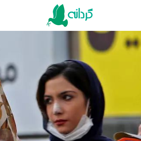
Ski
t
conten