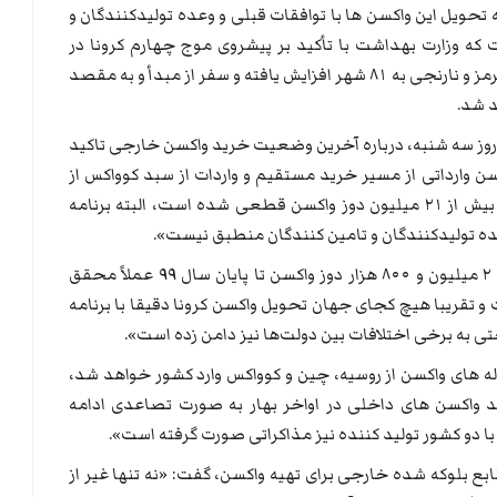
حویل این واکسن ها با توافقات قبلی و وعده تولیدکنندگان و
که وزارت بهداشت با تأکید بر پیشروی موج چهارم کرونا در
کشور، اعلام کرد که شمار شهرهای در وضعیت قرمز و نارنجی به ۸۱ شهر افزایش یافته و سفر از مبدأ و به مقصد
 شد.
روز سه شنبه، درباره آخرین وضعیت خرید واکسن خارجی تاکید
 حدود ۴۲ میلیون دوز واکسن وارداتی از مسیر خرید مستقیم و واردات از سبد کوواکس از
ماه‌ها قبل اقدام کرده و تا امروز حداقل خرید بیش از ۲۱ میلیون دوز واکسن قطعی شده است، البته برنامه
عده تولیدکنندگان و تامین کنندگان منطبق نیست».
وی ادامه داد: «چنانکه پیش بینی تحویل حدود ۲ میلیون و ۸۰۰ هزار دوز واکسن تا پایان سال ۹۹ عملاً محقق
 تقریبا هیچ کجای جهان تحویل واکسن کرونا دقیقا با برنامه
ی به برخی اختلافات بین دولت‌ها نیز دامن زده است».
موله های واکسن از روسیه، چین و کوواکس وارد کشور خواهد شد،
ید واکسن های داخلی در اواخر بهار به صورت تصاعدی ادامه
ا دو کشور تولید کننده نیز مذاکراتی صورت گرفته است».
 بلوکه شده خارجی برای تهیه واکسن، گفت: «نه تنها غیر از