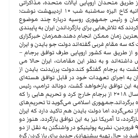
ز طریق متحدان اروپایی ایالات متحده،‌ مذاکراتی
داشته‌اند.خبرگزاری رویترز به استناد بیانیه کاخ الیزه سه‌شنبه شب ۱۰ اردیبهشت نوشت:
ان و رئيس جمهوری روسیه درباره چند موضوع
ند که تلاش‌هایی‌ برای بازگرداندن ایران به پایبندی
یعترین زمان ممکن انجام دهند.همزمان خبرگزاری
 که سه مقام غربی گفته‌اند دولت جو بایدن و ایران
 از طریق سه کشور اروپایی طرف توافق برجام –
س داشته‌اند و به نظر این مقامات، ایران حالا می
شت به برجام گفتگو کند.دولت پرزیدنت بایدن از
ان به اجرای تعهدات خود در قابل توافق هسته‌ای
ه این توافق بازخواهد گشت. دونالد ترامپ، رئیس
جمهوری سابق آمریکا، واشنگتن را در سال ۲۰۱۸ از برجام خارج کرد و تحریم هایی را که
ه برگرداند.جمهوری اسلامی می‌گوید تا تحریم‌های
ز نمی‌گردد اما دولت بایدن هم تاکید دارد که ایران
ردد، تا آمریکا نیز به این توافق بازگردد. هنوز دو
طرف قدمی برنداشته‌اند.دوشنبه شب ۹ فروردین، نشریه پولیتیکو در واشنگتن به نقل از دو
ید در حال تهیه پیشنهادی جدید برای باز کردن گره