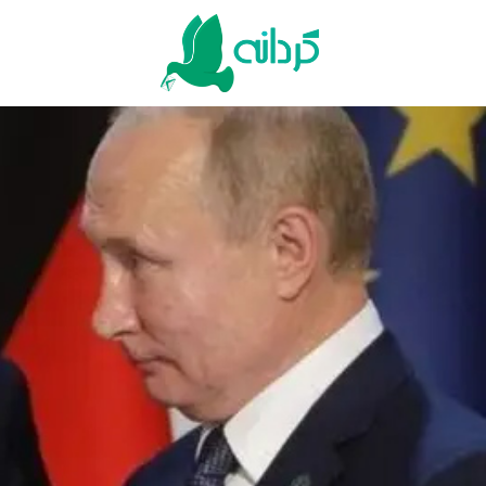
Ski
t
conten