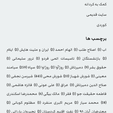
کمک به کردانه
سایت قدیمی
کوردی
برچسب ها
اب
(1)
اصلاح طلب
(1)
الهام احمد
(2)
ایران و ملیت هایش
(2)
ایلام
(2)
بازنشستگان
(1)
تاسیسات اتمی فردو
(1)
ترور سلیمانی
(1)
حقوق بشر
(9)
دمیرتاش
(2)
روژآوا
(2)
روژاوا
(2)
سپاه
(259)
سیامند
معینی
(1)
شورش شهباز
(20)
شورش محی
(445)
شیرسن نجفی
(1)
صلاح الدین دمیرتاش
(3)
عراق
(1)
علی عونی
(1)
فائزه هاشمی
(3)
فاطمه حقیقت جو
(1)
فقر
(1)
مالک بیگی
(6)
محمدرضا اسکندری
(18)
محمد سیار
(2)
مریم اکبری منفرد
(1)
مظلوم کوبانی
(2)
معترضان آبان ۹۸
(1)
نفت اقلیم کردستان
(2)
نچیروان بارزانی
(1)