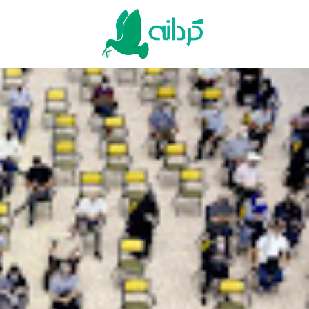
Ski
t
conten