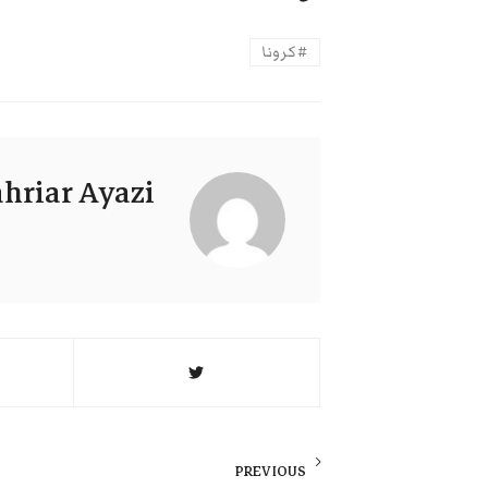
کرونا
hriar Ayazi
راهبری
نوشته
PREVIOUS