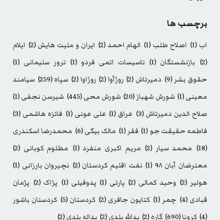
برچسب ها
اب
(1)
اصلاح طلب
(1)
الهام احمد
(2)
ایران و ملیت هایش
(2)
ایلام
(2)
بازنشستگان
(1)
تاسیسات اتمی فردو
(1)
ترور سلیمانی
(1)
حقوق بشر
(9)
دمیرتاش
(2)
روژآوا
(2)
روژاوا
(2)
سپاه
(259)
سیامند
معینی
(1)
شورش شهباز
(20)
شورش محی
(445)
شیرسن نجفی
(1)
صلاح الدین دمیرتاش
(3)
عراق
(1)
علی عونی
(1)
فائزه هاشمی
(3)
فاطمه حقیقت جو
(1)
فقر
(1)
مالک بیگی
(6)
محمدرضا اسکندری
(18)
محمد سیار
(2)
مریم اکبری منفرد
(1)
مظلوم کوبانی
(2)
معترضان آبان ۹۸
(1)
نفت اقلیم کردستان
(2)
نچیروان بارزانی
(1)
هولیر
(2)
وحید کمالی
(2)
پارتی
(1)
پدوفیلی
(1)
پژاک
(2)
پژمان
قبادی
(4)
چمر
(1)
کتایون جافری
(2)
کردستان
(5)
کردستان باشور
(4)
کرونا
(690)
گاره
(2)
یدالله بلدی
(2)
یداله بلدی
(2)