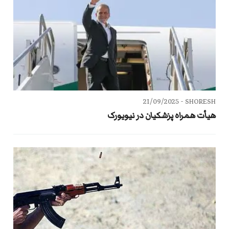
21/09/2025
SHORESH -
هیأت همراه پزشکیان در نیویورک