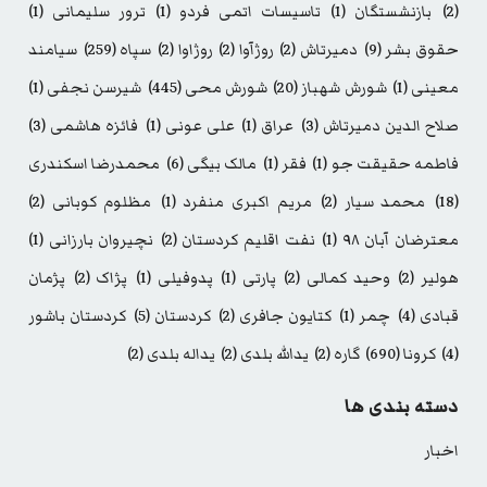
(2)
بازنشستگان
(1)
تاسیسات اتمی فردو
(1)
ترور سلیمانی
(1)
حقوق بشر
(9)
دمیرتاش
(2)
روژآوا
(2)
روژاوا
(2)
سپاه
(259)
سیامند
معینی
(1)
شورش شهباز
(20)
شورش محی
(445)
شیرسن نجفی
(1)
صلاح الدین دمیرتاش
(3)
عراق
(1)
علی عونی
(1)
فائزه هاشمی
(3)
فاطمه حقیقت جو
(1)
فقر
(1)
مالک بیگی
(6)
محمدرضا اسکندری
(18)
محمد سیار
(2)
مریم اکبری منفرد
(1)
مظلوم کوبانی
(2)
معترضان آبان ۹۸
(1)
نفت اقلیم کردستان
(2)
نچیروان بارزانی
(1)
هولیر
(2)
وحید کمالی
(2)
پارتی
(1)
پدوفیلی
(1)
پژاک
(2)
پژمان
قبادی
(4)
چمر
(1)
کتایون جافری
(2)
کردستان
(5)
کردستان باشور
(4)
کرونا
(690)
گاره
(2)
یدالله بلدی
(2)
یداله بلدی
(2)
دسته بندی ها
اخبار