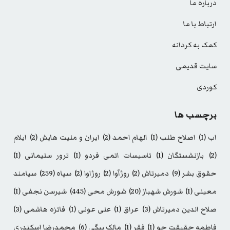
درباره ما
ارتباط با ما
کمک به کردانه
سایت قدیمی
کوردی
برچسب ها
اب
(1)
اصلاح طلب
(1)
الهام احمد
(2)
ایران و ملیت هایش
(2)
ایلام
(2)
بازنشستگان
(1)
تاسیسات اتمی فردو
(1)
ترور سلیمانی
(1)
حقوق بشر
(9)
دمیرتاش
(2)
روژآوا
(2)
روژاوا
(2)
سپاه
(259)
سیامند
معینی
(1)
شورش شهباز
(20)
شورش محی
(445)
شیرسن نجفی
(1)
صلاح الدین دمیرتاش
(3)
عراق
(1)
علی عونی
(1)
فائزه هاشمی
(3)
فاطمه حقیقت جو
(1)
فقر
(1)
مالک بیگی
(6)
محمدرضا اسکندری