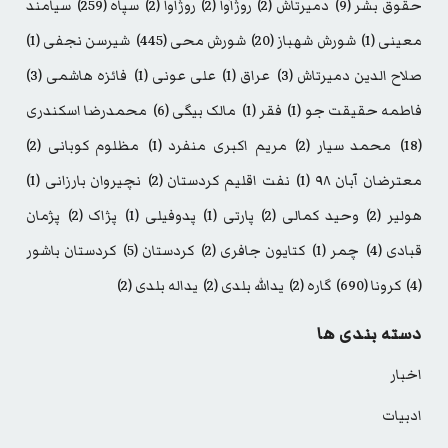
حقوق بشر
(9)
دمیرتاش
(2)
روژآوا
(2)
روژاوا
(2)
سپاه
(259)
سیامند
معینی
(1)
شورش شهباز
(20)
شورش محی
(445)
شیرسن نجفی
(1)
صلاح الدین دمیرتاش
(3)
عراق
(1)
علی عونی
(1)
فائزه هاشمی
(3)
فاطمه حقیقت جو
(1)
فقر
(1)
مالک بیگی
(6)
محمدرضا اسکندری
(18)
محمد سیار
(2)
مریم اکبری منفرد
(1)
مظلوم کوبانی
(2)
معترضان آبان ۹۸
(1)
نفت اقلیم کردستان
(2)
نچیروان بارزانی
(1)
هولیر
(2)
وحید کمالی
(2)
پارتی
(1)
پدوفیلی
(1)
پژاک
(2)
پژمان
قبادی
(4)
چمر
(1)
کتایون جافری
(2)
کردستان
(5)
کردستان باشور
(4)
کرونا
(690)
گاره
(2)
یدالله بلدی
(2)
یداله بلدی
(2)
دسته بندی ها
اخبار
ادبیات