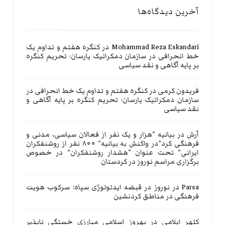
آخرین دیدگاه‌ها
Mohammad Reza Eskandari
در
کنگره هفتم و تداوم یک
خط انحرافی در سازمان دمکراتیک یارسان؛ تحریم کنگره
بر پایه آگاهی و نقد سیاسی
فریدون کرمی
در
کنگره هفتم و تداوم یک خط انحرافی در
سازمان دمکراتیک یارسان؛ تحریم کنگره بر پایه آگاهی و
نقد سیاسی
آرش
در
بیانیه “هزار و یک نفر از فعالان سیاسی، مدنی و
فرهنگی کرد”در واکنش به بیانیه” ۸۰۰ نفر از روشنفکران
ایرانی” تحت عنوان “هشدار روشنفکران” در خصوص
برگزاری مراسم نوروز در کردستان
Parsa
در
نوروز در قبضه ایدئولوژی سپاه: سرکوب هویت
فرهنگی در مناطق کردنشین
کلهر ایلامی
در
بهروز اسلامی مبارزی خستگی ناپذیر