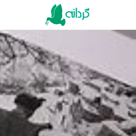
Ski
t
conten