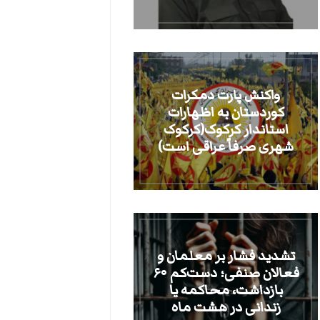
واکنش پارت دمکرات
کوردستان به اظهارات
استاندار کرکوک(کرکوک
شهری صرفاً عراقی است)
تشدید فشار بر معلمان و
فعالان صنفی؛ دست‌کم ۶۰
بازداشت، محاکمه یا
زندانی در هشت ماه