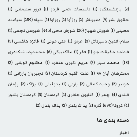
(2)
بازنشستگان
(1)
تاسیسات اتمی فردو
(1)
ترور سلیمانی
(1)
حقوق بشر
(9)
دمیرتاش
(2)
روژآوا
(2)
روژاوا
(2)
سپاه
(259)
سیامند
معینی
(1)
شورش شهباز
(20)
شورش محی
(445)
شیرسن نجفی
(1)
صلاح الدین دمیرتاش
(3)
عراق
(1)
علی عونی
(1)
فائزه هاشمی
(3)
فاطمه حقیقت جو
(1)
فقر
(1)
مالک بیگی
(6)
محمدرضا اسکندری
(18)
محمد سیار
(2)
مریم اکبری منفرد
(1)
مظلوم کوبانی
(2)
معترضان آبان ۹۸
(1)
نفت اقلیم کردستان
(2)
نچیروان بارزانی
(1)
هولیر
(2)
وحید کمالی
(2)
پارتی
(1)
پدوفیلی
(1)
پژاک
(2)
پژمان
قبادی
(4)
چمر
(1)
کتایون جافری
(2)
کردستان
(5)
کردستان باشور
(4)
کرونا
(690)
گاره
(2)
یدالله بلدی
(2)
یداله بلدی
(2)
دسته بندی ها
اخبار