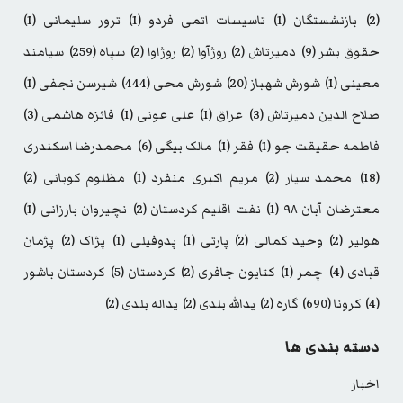
(2)
بازنشستگان
(1)
تاسیسات اتمی فردو
(1)
ترور سلیمانی
(1)
حقوق بشر
(9)
دمیرتاش
(2)
روژآوا
(2)
روژاوا
(2)
سپاه
(259)
سیامند
معینی
(1)
شورش شهباز
(20)
شورش محی
(444)
شیرسن نجفی
(1)
صلاح الدین دمیرتاش
(3)
عراق
(1)
علی عونی
(1)
فائزه هاشمی
(3)
فاطمه حقیقت جو
(1)
فقر
(1)
مالک بیگی
(6)
محمدرضا اسکندری
(18)
محمد سیار
(2)
مریم اکبری منفرد
(1)
مظلوم کوبانی
(2)
معترضان آبان ۹۸
(1)
نفت اقلیم کردستان
(2)
نچیروان بارزانی
(1)
هولیر
(2)
وحید کمالی
(2)
پارتی
(1)
پدوفیلی
(1)
پژاک
(2)
پژمان
قبادی
(4)
چمر
(1)
کتایون جافری
(2)
کردستان
(5)
کردستان باشور
(4)
کرونا
(690)
گاره
(2)
یدالله بلدی
(2)
یداله بلدی
(2)
دسته بندی ها
اخبار