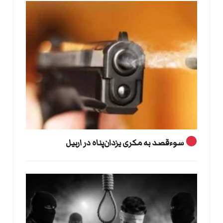
سوءقصد به مکری یزدان‌پناه در اربیل