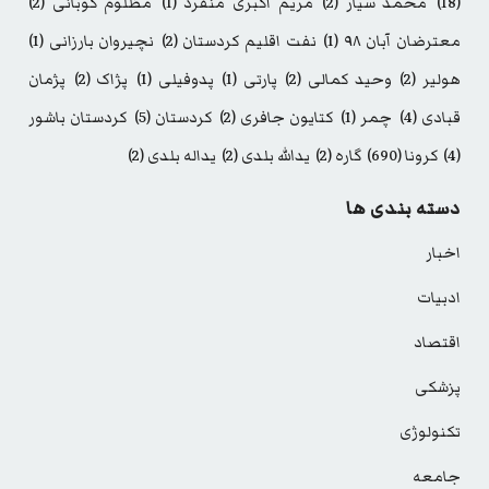
(18)
محمد سیار
(2)
مریم اکبری منفرد
(1)
مظلوم کوبانی
(2)
معترضان آبان ۹۸
(1)
نفت اقلیم کردستان
(2)
نچیروان بارزانی
(1)
هولیر
(2)
وحید کمالی
(2)
پارتی
(1)
پدوفیلی
(1)
پژاک
(2)
پژمان
قبادی
(4)
چمر
(1)
کتایون جافری
(2)
کردستان
(5)
کردستان باشور
(4)
کرونا
(690)
گاره
(2)
یدالله بلدی
(2)
یداله بلدی
(2)
دسته بندی ها
اخبار
ادبیات
اقتصاد
پزشکی
تکنولوژی
جامعه