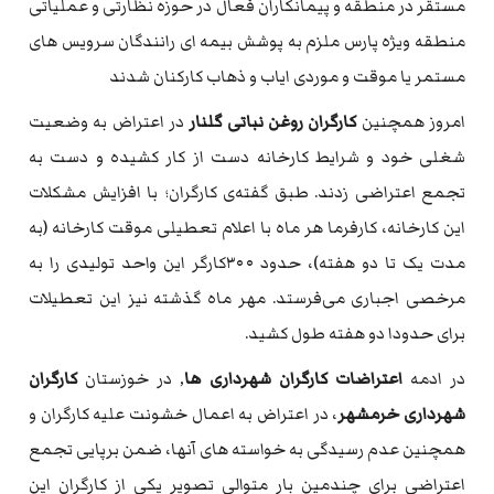
مستقر در منطقه و پیمانکاران فعال در حوزه نظارتی و عملیاتی
منطقه ویژه پارس ملزم به پوشش بیمه ای رانندگان سرویس های
مستمر یا موقت و موردی ایاب و ذهاب کارکنان شدند
امروز همچنین
کارگران روغن نباتی گلنار
در اعتراض به وضعیت
شغلی خود و شرایط کارخانه دست از کار کشیده و دست به
تجمع اعتراضی زدند. طبق گفته‌ی کارگران؛ با افزایش مشکلات
این کارخانه، کارفرما هر ماه با اعلام تعطیلی موقت کارخانه (به
مدت یک تا دو هفته)، حدود ۳۰۰کارگر این واحد تولیدی را به
مرخصی اجباری می‌فرستد. مهر ماه گذشته نیز این تعطیلات
برای حدودا دو هفته طول کشید.
در ادمه
اعتراضات کارگران شهرداری ها
, در خوزستان
کارگران
شهرداری خرمشهر
، در اعتراض به اعمال خشونت علیه کارگران و
همچنین عدم رسیدگی به خواسته های آنها، ضمن برپایی تجمع
اعتراضی برای چندمین بار متوالی تصویر یکی از کارگران این