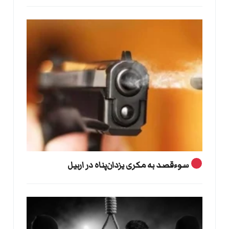
سوءقصد به مکری یزدان‌پناه در اربیل