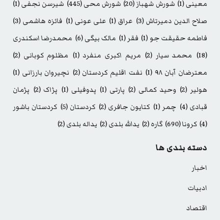
معینی
(1)
شورش شهباز
(20)
شورش محی
(445)
شیرسن نجفی
(1)
صلاح الدین دمیرتاش
(3)
عراق
(1)
علی عونی
(1)
فائزه هاشمی
(3)
فاطمه حقیقت جو
(1)
فقر
(1)
مالک بیگی
(6)
محمدرضا اسکندری
(18)
محمد سیار
(2)
مریم اکبری منفرد
(1)
مظلوم کوبانی
(2)
معترضان آبان ۹۸
(1)
نفت اقلیم کردستان
(2)
نچیروان بارزانی
(1)
هولیر
(2)
وحید کمالی
(2)
پارتی
(1)
پدوفیلی
(1)
پژاک
(2)
پژمان
قبادی
(4)
چمر
(1)
کتایون جافری
(2)
کردستان
(5)
کردستان باشور
(4)
کرونا
(690)
گاره
(2)
یدالله بلدی
(2)
یداله بلدی
(2)
دسته بندی ها
اخبار
ادبیات
اقتصاد