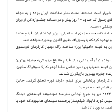
رسول‌اف که متولد سال ۱۳۵۱ در شیراز است مدت‌ها تحت نظر مقامات ایران بوده و به اتهام
«تبلیغ علیه نظام» محکوم شده است. آقای رسول‌اف حدود ۱۰ روز پیش و در آستانه جشنواره کن از ایران
فرهنگی» است.
ام شد که محمدمهدی اسماعیلی، وزیر ارشاد ایران، فیلم «دانه
 تهدید کرد که با رسول‌اف طبق قانون برخورد خواهد شد.
 به فیلم «امیلیا پرز» ساخته ژاک اودیار کارگردان فرانسوی
نز بازیگر آمریکایی برای فیلم «انواع مهربانی» جایزه بهترین
زن فیلم «امیلیا پرز» نیز شامل سلنا گومز، کارلا سوفیا گاسکون،
رنده جایزه بهترین بازیگر زن شدند.
کارگردان پرتغالی برای فیلم «گرند تور» تعلق گرفت. جایزه
رای فیلم «جسم» رسید.
جایزه نخل طلای افتخاری جشنواره کن ۲۰۲۴ نیز به جرج لوکاس سازنده مجموعه فیلم‌های «جنگ
یس فورد کاپولا، فیلم‌ساز برجسته سینمای هالیوود که خود با
ت، به وی داده شد.