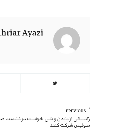
hriar Ayazi
راهبری
نوشته
PREVIOUS
Previous
زلنسکی از بایدن و شی خواست در نشست ص
سوئیس شرکت کنند
post: