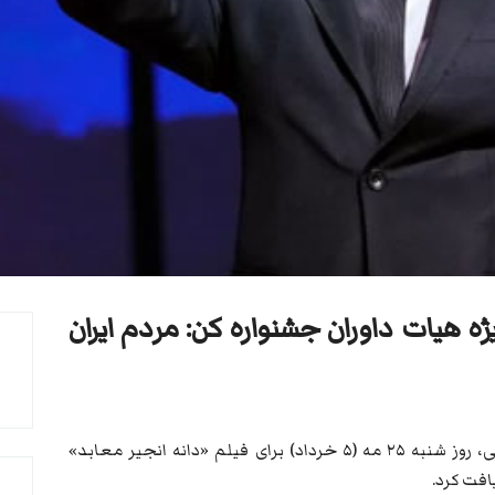
ه هیات داوران جشنواره کن: مردم ایران
محمد رسول‌اف، فیلمساز ۵۱ ساله ایرانی، روز شنبه ۲۵ مه (۵ خرداد) برای فیلم «دانه انجیر معابد»
افت کرد.