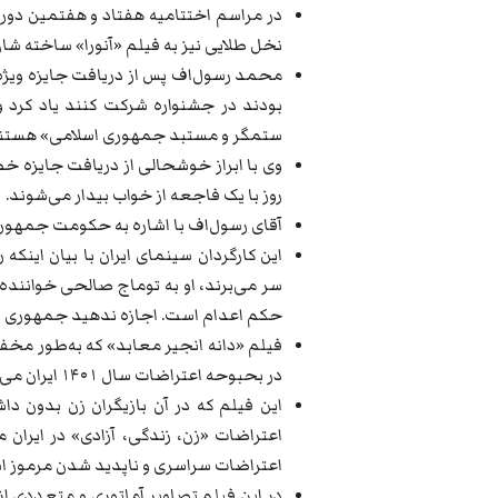
در مراسم اختتامیه هفتاد و هفتمین دوره
نخل طلایی نیز به فیلم «آنورا» ساخته شان
محمد رسول‌اف پس از دریافت جایزه ویژه 
بودند در جشنواره شرکت کنند یاد کرد
ستمگر و مستبد جمهوری اسلامی» هستند
وی با ابراز خوشحالی از دریافت جایزه خ
روز با یک فاجعه از خواب بیدار می‌شوند.
آقای رسول‌اف با اشاره به حکومت جمهوری 
این کارگردان سینمای ایران با بیان اینکه ر
سر می‌برند، او به توماج صالحی خواننده 
حکم اعدام است. اجازه ندهید جمهوری اسل
فیلم «دانه انجیر معابد» که به‌طور مخف
در بحبوحه اعتراضات سال ۱۴۰۱ ایران می‌پردازد.
این فیلم که در آن بازیگران زن بدون د
اعتراضات «‌زن، زندگی، آزادی» در ایران 
اعتراضات سراسری و ناپدید شدن مرموز اسل
در این فیلم تصاویر آماتوری و متعددی ا