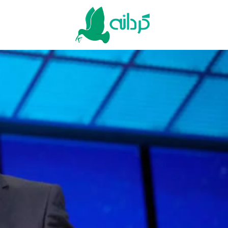
Ski
t
conten