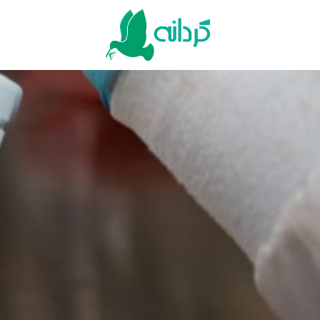
Ski
t
conten