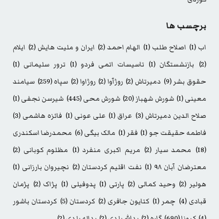
برچسب ها
اب
(1)
اصلاح طلب
(1)
الهام احمد
(2)
ایران و ملیت هایش
(2)
ایلام
(2)
بازنشستگان
(1)
تاسیسات اتمی فردو
(1)
ترور سلیمانی
(1)
حقوق بشر
(9)
دمیرتاش
(2)
روژآوا
(2)
روژاوا
(2)
سپاه
(259)
سیامند
معینی
(1)
شورش شهباز
(20)
شورش محی
(445)
شیرسن نجفی
(1)
صلاح الدین دمیرتاش
(3)
عراق
(1)
علی عونی
(1)
فائزه هاشمی
(3)
فاطمه حقیقت جو
(1)
فقر
(1)
مالک بیگی
(6)
محمدرضا اسکندری
(18)
محمد سیار
(2)
مریم اکبری منفرد
(1)
مظلوم کوبانی
(2)
معترضان آبان ۹۸
(1)
نفت اقلیم کردستان
(2)
نچیروان بارزانی
(1)
هولیر
(2)
وحید کمالی
(2)
پارتی
(1)
پدوفیلی
(1)
پژاک
(2)
پژمان
قبادی
(4)
چمر
(1)
کتایون جافری
(2)
کردستان
(5)
کردستان باشور
(4)
کرونا
(690)
گاره
(2)
یدالله بلدی
(2)
یداله بلدی
(2)