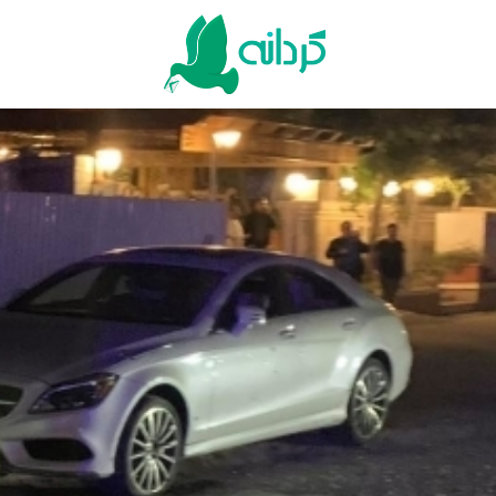
Ski
t
conten