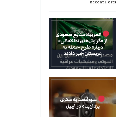
Recent Posts
العربیه: منابع سعودی
از «گزارش‌های اطلاعاتی»
درباره طرح حمله به
عربستان خبر دادند
سوءقصد به مکری
یزدان‌پناه در اربیل