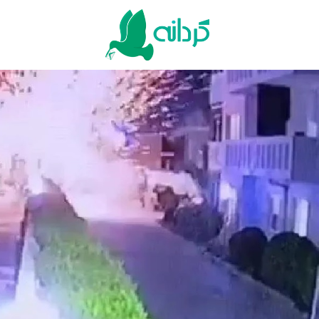
Ski
t
conten