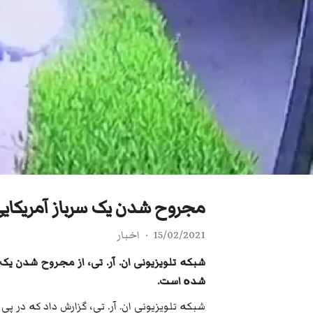
مجروح شدن یک سرباز آمریکایی در پی اصابت 8
15/02/2021
اخبار
شبکە تلویزیونی ان. آر. تی، از مجروح شدن ی
شدە است.