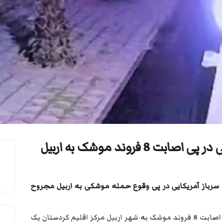
 فروند موشک به اربیل
ک سرباز آمریکایی در پی وقوع حملە موشکی بە اربیل مجروح
شبکە تلویزیونی ان. آر. تی، گزارش داد کە در پی اصابت 8 فروند موشک بە شهر اربیل مرکز اقلیم کردستان یک