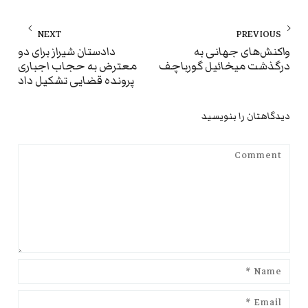
راهبری
NEXT
PREVIOUS
نوشته
ext
Previous
واکنش‌های جهانی به
دادستان شیراز برای دو
درگذشت میخائیل گورباچف
معترض به حجاب اجباری
st:
post:
پرونده قضایی تشکیل داد
دیدگاهتان را بنویسید