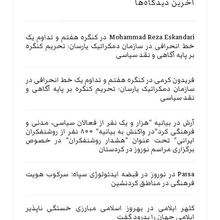
آخرین دیدگاه‌ها
Mohammad Reza Eskandari
در
کنگره هفتم و تداوم یک
خط انحرافی در سازمان دمکراتیک یارسان؛ تحریم کنگره
بر پایه آگاهی و نقد سیاسی
فریدون کرمی
در
کنگره هفتم و تداوم یک خط انحرافی در
سازمان دمکراتیک یارسان؛ تحریم کنگره بر پایه آگاهی و
نقد سیاسی
آرش
در
بیانیه “هزار و یک نفر از فعالان سیاسی، مدنی و
فرهنگی کرد”در واکنش به بیانیه” ۸۰۰ نفر از روشنفکران
ایرانی” تحت عنوان “هشدار روشنفکران” در خصوص
برگزاری مراسم نوروز در کردستان
Parsa
در
نوروز در قبضه ایدئولوژی سپاه: سرکوب هویت
فرهنگی در مناطق کردنشین
کلهر ایلامی
در
بهروز اسلامی مبارزی خستگی ناپذیر
ایلامی جهان را بدرود گفت