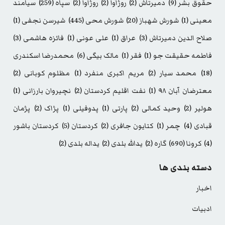
حقوق بشر
(9)
دمیرتاش
(2)
روژآوا
(2)
روژاوا
(2)
سپاه
(259)
سیامند
معینی
(1)
شورش شهباز
(20)
شورش محی
(445)
شیرسن نجفی
(1)
صلاح الدین دمیرتاش
(3)
عراق
(1)
علی عونی
(1)
فائزه هاشمی
(3)
فاطمه حقیقت جو
(1)
فقر
(1)
مالک بیگی
(6)
محمدرضا اسکندری
(18)
محمد سیار
(2)
مریم اکبری منفرد
(1)
مظلوم کوبانی
(2)
معترضان آبان ۹۸
(1)
نفت اقلیم کردستان
(2)
نچیروان بارزانی
(1)
هولیر
(2)
وحید کمالی
(2)
پارتی
(1)
پدوفیلی
(1)
پژاک
(2)
پژمان
قبادی
(4)
چمر
(1)
کتایون جافری
(2)
کردستان
(5)
کردستان باشور
(4)
کرونا
(690)
گاره
(2)
یدالله بلدی
(2)
یداله بلدی
(2)
دسته بندی ها
اخبار
ادبیات