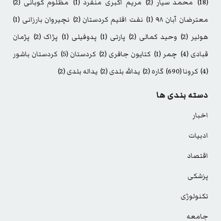
(18)
محمد سیار
(2)
مریم اکبری منفرد
(1)
مظلوم کوبانی
(2)
معترضان آبان ۹۸
(1)
نفت اقلیم کردستان
(2)
نچیروان بارزانی
(1)
هولیر
(2)
وحید کمالی
(2)
پارتی
(1)
پدوفیلی
(1)
پژاک
(2)
پژمان
قبادی
(4)
چمر
(1)
کتایون جافری
(2)
کردستان
(5)
کردستان باشور
(4)
کرونا
(690)
گاره
(2)
یدالله بلدی
(2)
یداله بلدی
(2)
دسته بندی ها
اخبار
ادبیات
اقتصاد
پزشکی
تکنولوژی
جامعه