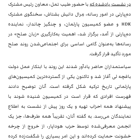
در نشست یادشده که
با حضور طیب تمل، معاون رئیس مشترک
دم‌پارتی در امور رسانه، مِرال دانیش بشتاش، سخنگوی مشترک
HDK و عضو کمیسیون پارلمان، و چنگیز چاندار، نماینده
دم‌پارتی از آمد، برگزار شد، اهمیت به‌کارگیری «زبان صلح» در
رسانه‌ها به‌عنوان گامی اساسی برای اجتماعی‌شدن روند صلح
مورد تأکید قرار گرفت.
سیاستمداران حاضر یادآور شدند این روند با ابتکار عمل دولت
باغچه لی آغاز شد و تاکنون یکی از گسترده‌ترین کمیسیون‌های
پارلمانی تاریخ ترکیه شکل گرفته است. آنان توضیح دادند
فهرست افرادی که قرار است در کمیسیون شنیده شوند با
پیشنهاد همه احزاب تهیه و یک روز پیش از نشست به اطلاع
نمایندگان می‌رسد. به گفته آنان، تقریباً همه طرف‌ها، جز یک
انجمن معرفی‌شده توسط حزب هوداپار، از خروج از چرخه
خشونت حمایت کرده‌اند و این امر بسیاری را شگفت‌زده کرده