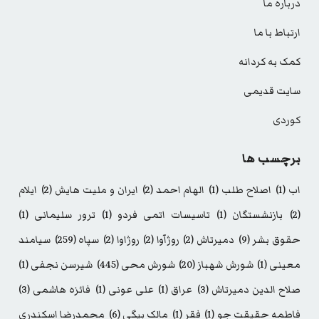
درباره ما
ارتباط با ما
کمک به کردانه
سایت قدیمی
کوردی
برچسب ها
اب
(1)
اصلاح طلب
(1)
الهام احمد
(2)
ایران و ملیت هایش
(2)
ایلام
(2)
بازنشستگان
(1)
تاسیسات اتمی فردو
(1)
ترور سلیمانی
(1)
حقوق بشر
(9)
دمیرتاش
(2)
روژآوا
(2)
روژاوا
(2)
سپاه
(259)
سیامند
معینی
(1)
شورش شهباز
(20)
شورش محی
(445)
شیرسن نجفی
(1)
صلاح الدین دمیرتاش
(3)
عراق
(1)
علی عونی
(1)
فائزه هاشمی
(3)
فاطمه حقیقت جو
(1)
فقر
(1)
مالک بیگی
(6)
محمدرضا اسکندری