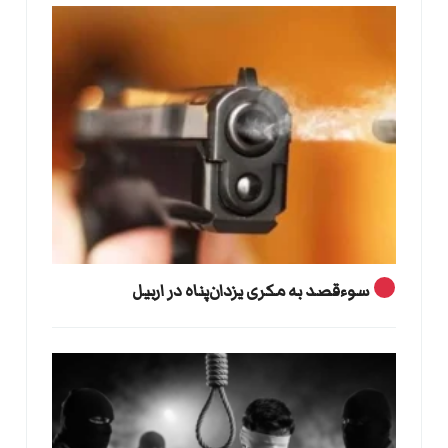
سوءقصد به مکری یزدان‌پناه در اربیل