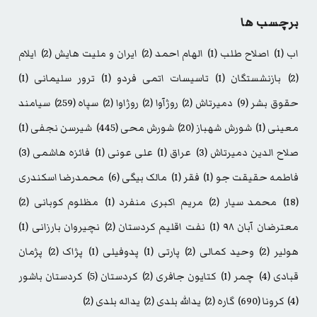
برچسب ها
اب
(1)
اصلاح طلب
(1)
الهام احمد
(2)
ایران و ملیت هایش
(2)
ایلام
(2)
بازنشستگان
(1)
تاسیسات اتمی فردو
(1)
ترور سلیمانی
(1)
حقوق بشر
(9)
دمیرتاش
(2)
روژآوا
(2)
روژاوا
(2)
سپاه
(259)
سیامند
معینی
(1)
شورش شهباز
(20)
شورش محی
(445)
شیرسن نجفی
(1)
صلاح الدین دمیرتاش
(3)
عراق
(1)
علی عونی
(1)
فائزه هاشمی
(3)
فاطمه حقیقت جو
(1)
فقر
(1)
مالک بیگی
(6)
محمدرضا اسکندری
(18)
محمد سیار
(2)
مریم اکبری منفرد
(1)
مظلوم کوبانی
(2)
معترضان آبان ۹۸
(1)
نفت اقلیم کردستان
(2)
نچیروان بارزانی
(1)
هولیر
(2)
وحید کمالی
(2)
پارتی
(1)
پدوفیلی
(1)
پژاک
(2)
پژمان
قبادی
(4)
چمر
(1)
کتایون جافری
(2)
کردستان
(5)
کردستان باشور
(4)
کرونا
(690)
گاره
(2)
یدالله بلدی
(2)
یداله بلدی
(2)