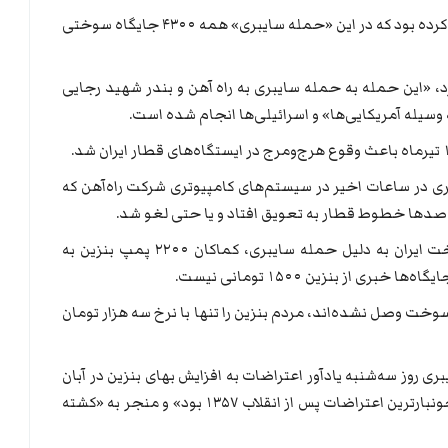
پیش از این دبیر شورای عالی فضای مجازی اعلام کرده بود که در این «حمله سایبری» همه ۴۳۰۰ جایگاه سوختی
، «این حمله به حمله سایبری به راه آهن و بندر شهید رجایی
وسیله آمریکایی‌ها» و اسرائیلی‌ها انجام شده است.
سری در ساعات اخیر در سیستم‌های کامپیوتری شرکت راه‌آهن که
 صدها خطوط قطار به تعویق افتاد و یا حتی لغو شد.
پنج روز پس از بروز اختلال در شبکه توزیع سوخت ایران به دلیل حمله سایبری، کماکان ۲۲۰۰ پمپ بنزین به
 از بنزین ۱۵۰۰ تومانی نیست.
وخت وصل نشده‌اند، مردم بنزین را تنها با نرخ سه هزار تومان
روز سه‌شنبه یادآور اعتراضات به افزایش بهای بنزین در آبان
سال ۱۳۹۸ است که به گزارش خبرگزاری رویترز «خونبارترین اعتراضات پس از انقلاب ۱۳۵۷ بود» و منجر به «کشته