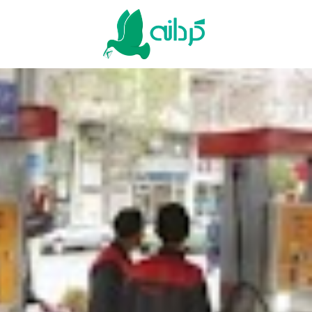
Ski
t
conten