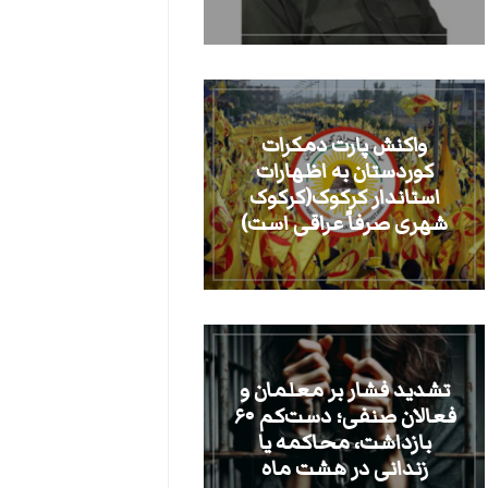
واکنش پارت دمکرات
کوردستان به اظهارات
استاندار کرکوک(کرکوک
شهری صرفاً عراقی است)
تشدید فشار بر معلمان و
فعالان صنفی؛ دست‌کم ۶۰
بازداشت، محاکمه یا
زندانی در هشت ماه